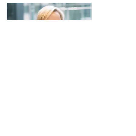
Judith Kollmann
❯
Rechtsanwaltsfachangestellte
Steuerberaterinnen