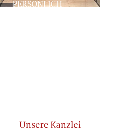
PERSÖNLICH
Tiefe und Konsistenz in der Beratung,
Zuverlässigkeit und Schnelligkeit in der
Abwicklung: Nach diesem Prinzip betreuen
wir heute mittelständische Unternehmen und
vermögende Familien in ganz Deutschland
mit Schwerpunkt in der Metropolregion
Hamburg. Trotz vieler spezieller fachlicher
Fragestellungen und
Branchenbesonderheiten unserer
Mandanten verstehen wir uns auf unseren
Arbeitsgebieten der Steuerberatung und
Wirtschaftsprüfung als Generalisten.
Unsere Kanzlei